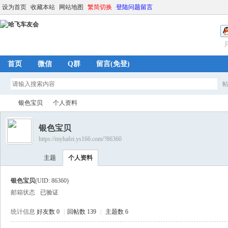
设为首页
收藏本站
网站地图
繁简切换
登陆问题留言
首页
微信
Q群
留言(免登)
银色宝贝
个人资料
银色宝贝
https://myhafei.ys166.com/?86360
哈
›
›
主题
个人资料
银色宝贝
(UID: 86360)
邮箱状态
已验证
统计信息
好友数 0
|
回帖数 139
|
主题数 6