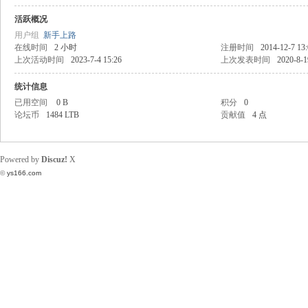
活跃概况
飞
用户组
新手上路
在线时间
2 小时
注册时间
2014-12-7 13
上次活动时间
2023-7-4 15:26
上次发表时间
2020-8-1
统计信息
已用空间
0 B
积分
0
论坛币
1484 LTB
贡献值
4 点
Powered by
Discuz!
X
车
©
ys166.com
友