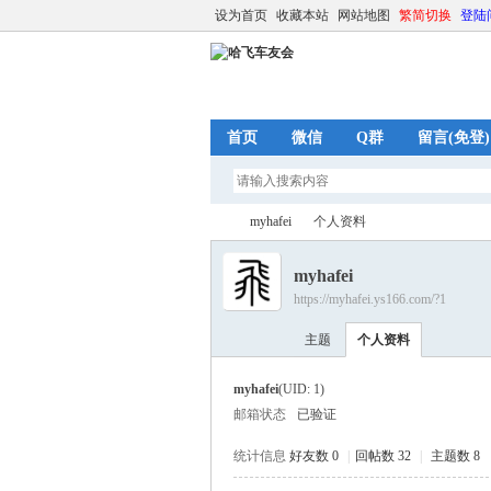
设为首页
收藏本站
网站地图
繁简切换
登陆
首页
微信
Q群
留言(免登)
myhafei
个人资料
myhafei
https://myhafei.ys166.com/?1
哈
›
›
主题
个人资料
myhafei
(UID: 1)
邮箱状态
已验证
统计信息
好友数 0
|
回帖数 32
|
主题数 8