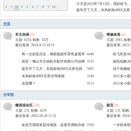
今天是2023年7月12日，我的哈飞 ...
1
2
3
4
5
6
7
8
9
10
提车开了几天，东风标致408X没辜 ..
飞
交流
车主杂谈
(8)
维修改造
(1)
主题: 6254
,
帖数:
10万
主题: 2683
,
帖数
最后发表: 2024-9-13 19:51
最后发表: 2023-7-
再一次创造历史，继新能源车零售渗透率
4440
哈飞民意4
突破50%后，上险渗透率也首次突破50%
祝贺！佛山市文锦机车配件有限公司挂牌
3535
锡箔纸解决
上市
提车开了几天，东风标致408X没辜负我
3491
找个电脑板，
车
期待
东风标致408X完美试驾体验
3140
2011末小
这是哪？
3153
机型号
2011末小
机型号
分车型
微面综合区
(24)
路宝
(8)
主题:
2万
,
帖数:
42万
主题:
1万
,
帖数:
最后发表: 2025-10-28 11:52
最后发表: 2024-9-
改造空调蒸发器传感器，改善空调制冷效
2104
一冰前来报
友