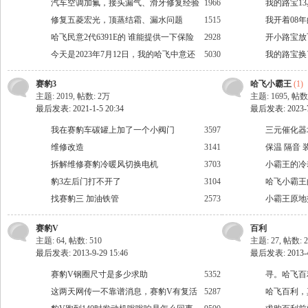
果
汽车空调加氟，接头漏气、滑牙修复经验
1966
我的路宝1
分享
修复五菱宏光，顶蒸结霜、漏水问题
1515
看。
我开着08
哈飞民意2代6391E的 谁能提供一下保险
2928
4200公里
开小路宝放
丝盒照片 谢谢
今天是2023年7月12日，我的哈飞中意还
5030
我的路宝换
在路上跑长途自驾游。
赛豹3
哈飞小霸王
(1)
主题: 2019
,
帖数:
2万
主题: 1695
,
帖数
最后发表: 2021-1-5 20:34
最后发表: 2023-7-
我在赛豹车碳罐上加了一个小阀门
3597
三元催化器
会
维修改造
3141
保温 隔音 
拆解维修赛豹冷暖风切换电机
3703
多处实用性
小霸王的冷
豹3左后门打不开了
3104
哈飞小霸王
找赛豹三 加油铁管
2573
小霸王原地
响了！
赛豹V
百利
主题: 64
,
帖数: 510
主题: 27
,
帖数: 2
最后发表: 2013-9-29 15:46
最后发表: 2013-4-
赛豹V钢圈尺寸是多少求助
5352
寻。哈飞百
这两天网传一不靠谱消息，赛豹V有复活
5287
哈飞百利，