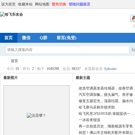
设为首页
收藏本站
网站地图
繁简切换
登陆问题留言
首页
微信
Q群
留言(免登)
首页
今日:
91
|
昨日:
2
|
帖子:
1049298
|
会员:
88337
|
欢迎新会员:
Ephraim
最新图片
最新主题
哈
»
改造空调蒸发器传感器，改善空调 ..
汽车空调加氟，接头漏气、滑牙修 ..
修复五菱宏光，顶蒸结霜、漏水问 ..
哈飞赛马采购升级求助
哈飞民意2代6391E的 谁能提供一 ...
一冰前来报道
再一次创造历史，继新能源车零售 ..
祝贺！佛山市文锦机车配件有限公 ..