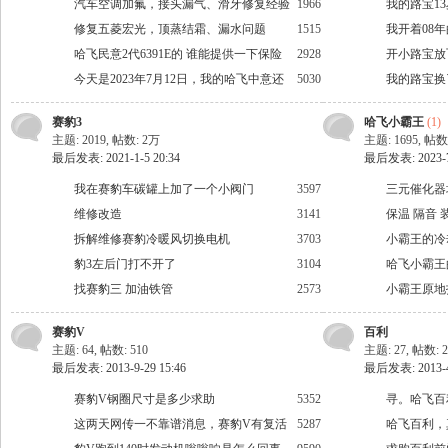
果
汽车空调加氟，接头漏气、滑牙修复经验
1966
我的路宝1
分享
修复五菱宏光，顶蒸结霜、漏水问题
1515
看。
我开着08
哈飞民意2代6391E的 谁能提供一下保险
2928
4200公里
开小路宝放
丝盒照片 谢谢
今天是2023年7月12日，我的哈飞中意还
5030
我的路宝换
在路上跑长途自驾游。
赛豹3
哈飞小霸王
(1)
主题: 2019
,
帖数:
2万
主题: 1695
,
帖数
最后发表: 2021-1-5 20:34
最后发表: 2023-7-
我在赛豹车碳罐上加了一个小阀门
3597
三元催化器
会
维修改造
3141
保温 隔音 
拆解维修赛豹冷暖风切换电机
3703
多处实用性
小霸王的冷
豹3左后门打不开了
3104
哈飞小霸王
找赛豹三 加油铁管
2573
小霸王原地
响了！
赛豹V
百利
主题: 64
,
帖数: 510
主题: 27
,
帖数: 2
最后发表: 2013-9-29 15:46
最后发表: 2013-4-
赛豹V钢圈尺寸是多少求助
5352
寻。哈飞百
这两天网传一不靠谱消息，赛豹V有复活
5287
哈飞百利，