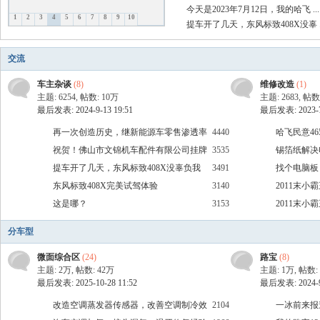
今天是2023年7月12日，我的哈飞 ...
1
2
3
4
5
6
7
8
9
10
提车开了几天，东风标致408X没辜 ..
飞
交流
车主杂谈
(8)
维修改造
(1)
主题: 6254
,
帖数:
10万
主题: 2683
,
帖数
最后发表: 2024-9-13 19:51
最后发表: 2023-7-
再一次创造历史，继新能源车零售渗透率
4440
哈飞民意4
突破50%后，上险渗透率也首次突破50%
祝贺！佛山市文锦机车配件有限公司挂牌
3535
锡箔纸解决
上市
提车开了几天，东风标致408X没辜负我
3491
找个电脑板，
车
期待
东风标致408X完美试驾体验
3140
2011末小
这是哪？
3153
机型号
2011末小
机型号
分车型
微面综合区
(24)
路宝
(8)
主题:
2万
,
帖数:
42万
主题:
1万
,
帖数:
最后发表: 2025-10-28 11:52
最后发表: 2024-9-
改造空调蒸发器传感器，改善空调制冷效
2104
一冰前来报
友