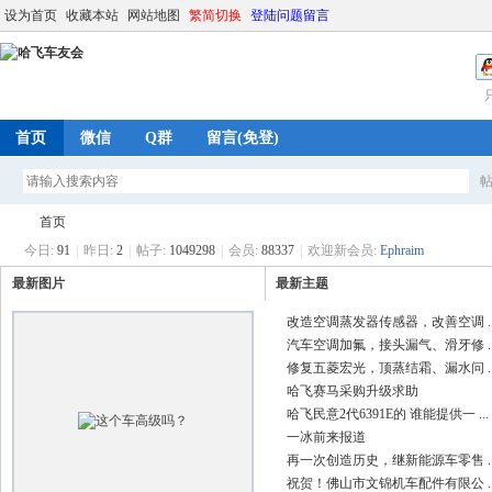
设为首页
收藏本站
网站地图
繁简切换
登陆问题留言
首页
微信
Q群
留言(免登)
首页
今日:
91
|
昨日:
2
|
帖子:
1049298
|
会员:
88337
|
欢迎新会员:
Ephraim
最新图片
最新主题
哈
»
改造空调蒸发器传感器，改善空调 ..
汽车空调加氟，接头漏气、滑牙修 ..
修复五菱宏光，顶蒸结霜、漏水问 ..
哈飞赛马采购升级求助
哈飞民意2代6391E的 谁能提供一 ...
一冰前来报道
再一次创造历史，继新能源车零售 ..
祝贺！佛山市文锦机车配件有限公 ..