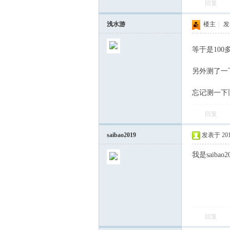
回复
浅水游
楼主
|
发表
等于是10
另外测了一
忘记测一下
会
回复
saibao2019
发表于 2019-
我是saib
回复