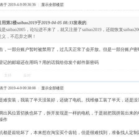
于 2019-4-9 09:36:36
|
显示全部楼层
引用第2楼
saibao2019
于
2019-04-05 08:33
发表的
:
我是saibao2005，论坛进不来了，就又注册了saibao2019，还能恢复saiba
意义，不忍弃之啊！
击，一部分账户暂时被禁用了，过几天正常了会开放。但是一部分账户密
登记的邮箱还在用吗？用的话我给你发个邮件新密码
支持
反对
于 2019-4-9 09:38:08
|
显示全部楼层
是难安装，我装了半天没装好，还烧了电机。找维修工装了半天，还是没
调出风位置切换也坏了，拆开发现是一样的电机，于是就把我拼装出来的
操作
机都是齿轮坏了，本来想在淘宝买个齿轮，但是很难找到，准备找人定制