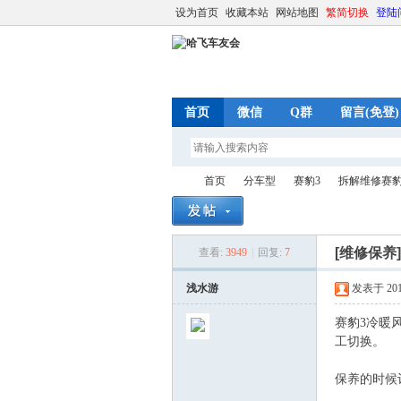
设为首页
收藏本站
网站地图
繁简切换
登陆
首页
微信
Q群
留言(免登)
首页
分车型
赛豹3
拆解维修赛
[维修保养
查看:
3949
|
回复:
7
哈
»
›
›
›
浅水游
发表于 2019-
赛豹3冷暖
工切换。
保养的时候