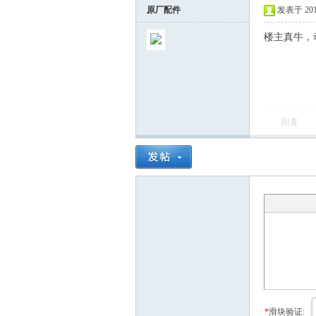
原厂配件
发表于 2019-
楼主真牛，
回复
*
滑块验证: