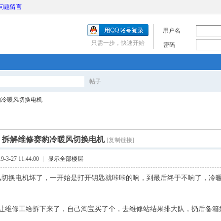
问题留言
用户名
只需一步，快速开始
密码
帖子
搜
豹冷暖风切换电机
索
]
拆解维修赛豹冷暖风切换电机
[复制链接]
3-27 11:44:00
|
显示全部楼层
风切换电机坏了，一开始是打开钥匙就咔咔的响，到最后终于不响了，冷
让维修工给拆下来了，自己淘宝买了个，去维修站结果排大队，扔后备箱