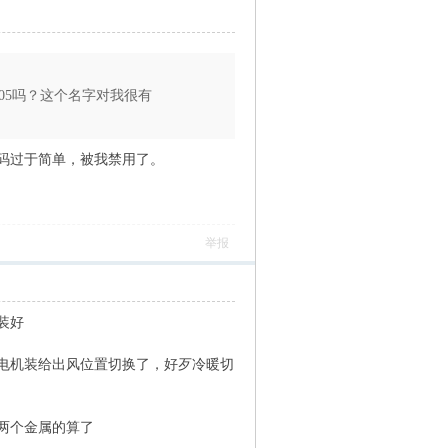
o2005吗？这个名字对我很有
码过于简单，被我禁用了。
举报
装好
电机装给出风位置切换了，好歹冷暖切
两个金属的算了