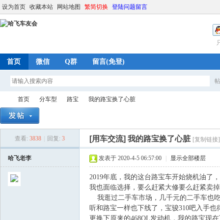
设为首页
收藏本站
网站地图
繁简切换
登陆问题留言
首页
微信
Q群
留言(免登)
首页
分车型
路宝
我的路宝换了心脏
[用车交流]
我的路宝换了心脏
查看:
3838
|
回复:
3
[复制链接]
哈
»
›
›
›
哈飞老李
发表于 2020-4-5 06:57:00
|
显示全部楼层
2019年底，我的这台路宝车开始烧机油
我也面临选择，要么赶紧大修要么赶紧卖掉
我逛过二手车市场，几千元的二手车也吃
听和路宝一样也下线了，宝骏310吧入手也
更换下原来的468QL发动机，我的路宝