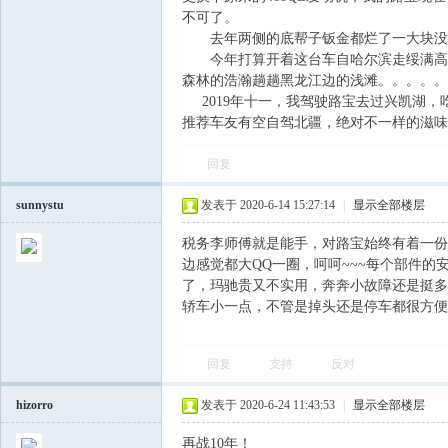
不可了。
去年两侧的底帮子钣金都烂了一大块没修，
飞
今年打算开着这台车自哈尔滨走绥满高速
森林的浩瀚趟趟黑龙江边的浅滩。。。。。
2019年十一，我驾驶路宝去过兴凯湖，
推荐车友有空自驾北疆，绝对不一样的滋味
回复
sunnystu
发表于 2020-6-14 15:27:14
|
显示全部楼层
车
税务李师傅就是能手，对路宝始终有着一份
边感觉都大QQ一圈，呵呵~~~每个部件的
了，玛驰贵又不实用，奔奔小故障还是挺多
轿车小一点，不管是掉头还是停车都很方便
回复
支持
反对
hizorro
发表于 2020-6-24 11:43:53
|
显示全部楼层
友
再战10年！