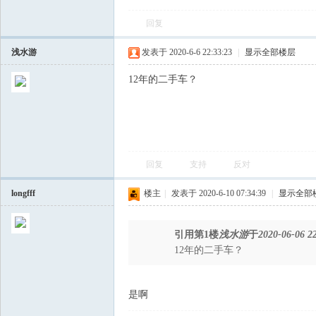
回复
飞
浅水游
发表于 2020-6-6 22:33:23
|
显示全部楼层
12年的二手车？
回复
支持
反对
车
longfff
楼主
|
发表于 2020-6-10 07:34:39
|
显示全部
引用第1楼
浅水游
于
2020-06-06 2
12年的二手车？
是啊
友