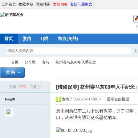
设为首页
收藏本站
网站地图
繁简切换
登陆问题留言
首页
微信
Q群
留言(免登)
首页
分车型
赛马
杭州赛马灰08年入手纪念
[维修保养]
杭州赛马灰08年入手纪念
查看:
3923
|
回复:
2
哈
»
›
›
›
longfff
发表于 2020-6-4 17:58:37
|
显示全部楼层
想不到前任车主几乎没有保养，开了12年
口，从来没有遇到这么恶劣的车