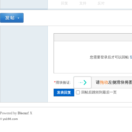
回复
支持
反对
会
您需要登录后才可以回帖
请
拖动
左侧滑块将
*
滑块验证:
回帖后跳转到最后一页
发表回复
Powered by
Discuz!
X
©
ys166.com