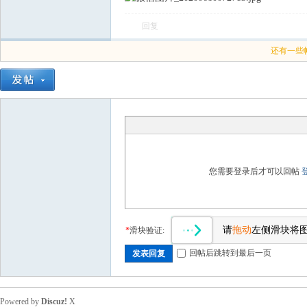
回复
飞
还有一些
车
您需要登录后才可以回帖
请
拖动
左侧滑块将
*
滑块验证:
回帖后跳转到最后一页
发表回复
友
Powered by
Discuz!
X