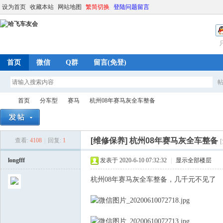
设为首页
收藏本站
网站地图
繁简切换
登陆问题留言
首页
微信
Q群
留言(免登)
首页
分车型
赛马
杭州08年赛马灰全车整备
[维修保养]
杭州08年赛马灰全车整备
查看:
4108
|
回复:
1
哈
»
›
›
›
longfff
发表于 2020-6-10 07:32:32
|
显示全部楼层
杭州08年赛马灰全车整备，几千元不见了