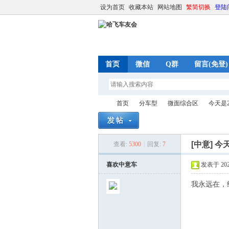
设为首页
收藏本站
网站地图
繁简切换
登陆
首页
微信
Q群
留言(免登)
首页
分车型
微面综合区
今天是2
[中意]
今
查看:
5300
|
回复:
7
哈
»
›
›
›
喜欢中意车
发表于 2023-
我永远在，