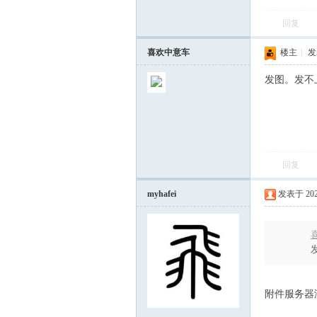
回复
飞
喜欢中意车
楼主
|
发表
发图。发不
回复
车
myhafei
发表于 2023-
喜
附件服务器
友