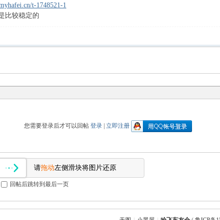
myhafei.cn/t-1748521-1
是比较稳定的
您需要登录后才可以回帖
登录
|
立即注册
请
拖动
左侧滑块将图片还原
回帖后跳转到最后一页