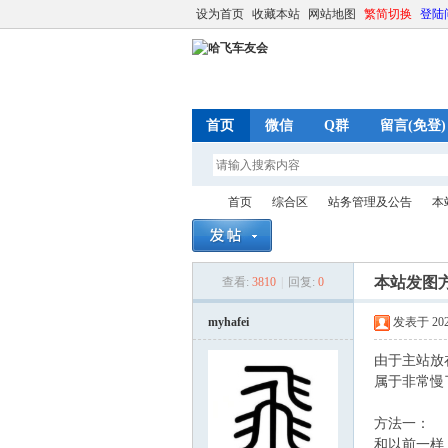
设为首页
收藏本站
网站地图
繁简切换
登陆
首页
微信
Q群
留言(免登)
首页
综合区
站务管理及公告
本
本站发图方
查看:
3810
|
回复:
0
哈
»
›
›
›
myhafei
发表于 2023-
由于主站放在国
属于非常慢
方法一：
和以前一样