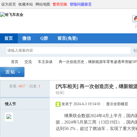
设为首页
收藏本站
网站地图
繁简切换
登陆问题留言
首页
微信
Q群
留言(免登)
首页
交流
车主杂谈
再一次创造历史，继新能源车零售渗透率突破50%后
[汽车相关]
再一次创造历史，继新能源
查看:
4817
|
回复:
1
哈
»
›
›
›
链接]
情人节
发表于 2024-6-3 19:54:01
|
显示全部楼层
继乘联会数据2024年4月上半月，国内
据，2024年5月第三周（13日19日），
达到50.2%，超过了燃油车，实现了重大突