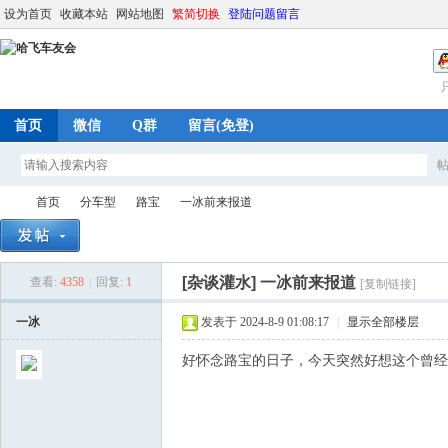
设为首页
收藏本站
网站地图
繁简切换
登陆问题留言
首页
微信
Q群
留言(免登)
首页
分车型
路宝
一冰前来报道
[杂谈灌水]
一冰前来报道
查看:
4358
|
回复:
1
[复制链接]
哈
»
›
›
›
一冰
发表于 2024-8-9 01:08:17
|
显示全部楼层
好怀念路宝的日子，今天突然好想这个曾经