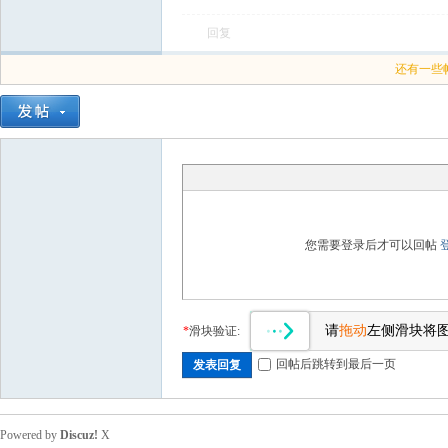
回复
飞
还有一些
车
您需要登录后才可以回帖
请
拖动
左侧滑块将
*
滑块验证:
回帖后跳转到最后一页
发表回复
Powered by
Discuz!
X
友