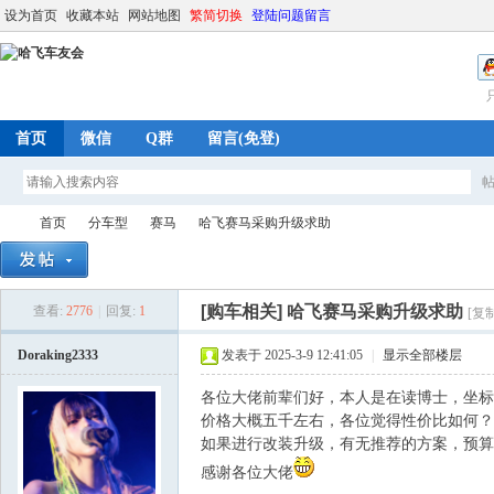
设为首页
收藏本站
网站地图
繁简切换
登陆问题留言
首页
微信
Q群
留言(免登)
首页
分车型
赛马
哈飞赛马采购升级求助
[购车相关]
哈飞赛马采购升级求助
查看:
2776
|
回复:
1
[复
哈
»
›
›
›
Doraking2333
发表于 2025-3-9 12:41:05
|
显示全部楼层
各位大佬前辈们好，本人是在读博士，坐标
价格大概五千左右，各位觉得性价比如何？
如果进行改装升级，有无推荐的方案，预算
感谢各位大佬