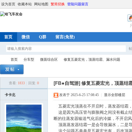
设为首页
收藏本站
网站地图
繁简切换
登陆问题留言
首页
微信
Q群
留言(免登)
首页
分车型
微面综合区
修复五菱宏光，顶蒸结霜、漏水问题
[FB●自驾游]
修复五菱宏光，顶蒸结
查看:
1833
|
回复:
0
哈
»
›
›
›
卡卡北
发表于 2025-6-25 17:08:45
|
显示全部楼层
五菱宏光顶蒸在不开启时，蒸发器结霜，
这是因为高压管与膨胀阀之间没有截止结
断的往蒸发器输送气化后的冷媒，不开启风
顶蒸蒸发器结霜一是会导致漏水，二是导
这个问题不单单是五菱宏光有，后改顶蒸