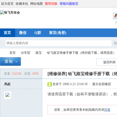
设为首页
收藏本站
网站地图
繁简切换
登陆问题留言
首页
微信
Q群
留言(免登)
首页
分车型
路宝
哈飞路宝维修手册下载（绝对能下载，请用迅雷）
返回列表
[维修保养]
哈飞路宝维修手册下载（
查看:
132236
|
回复:
1076
哈
»
›
›
›
风起
发表于 2008-3-21 23:04:59
|
显示全部楼层
请使用迅雷下载（如有不便敬请原谅），然
游客，如果您要查看本帖隐藏内容请
回复