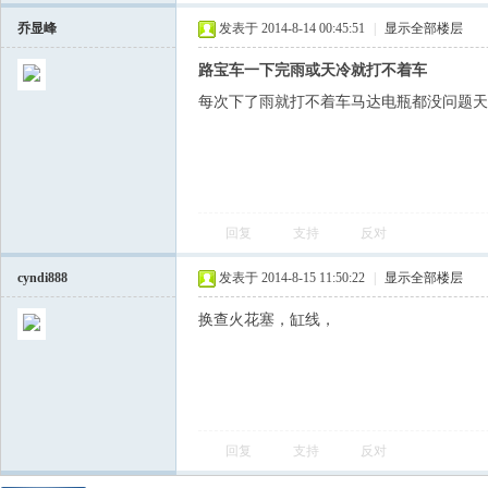
乔显峰
发表于 2014-8-14 00:45:51
|
显示全部楼层
路宝车一下完雨或天冷就打不着车
每次下了雨就打不着车马达电瓶都没问题天
会
回复
支持
反对
cyndi888
发表于 2014-8-15 11:50:22
|
显示全部楼层
换查火花塞，缸线，
回复
支持
反对