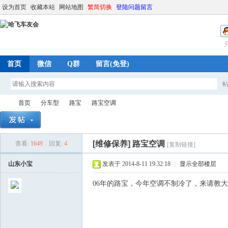
设为首页
收藏本站
网站地图
繁简切换
登陆问题留言
首页
微信
Q群
留言(免登)
首页
分车型
路宝
路宝空调
[维修保养]
路宝空调
查看:
1649
|
回复:
4
[复制链接]
哈
»
›
›
›
山东小宝
发表于 2014-8-11 19:32:18
|
显示全部楼层
06年的路宝，今年空调不制冷了，来请教