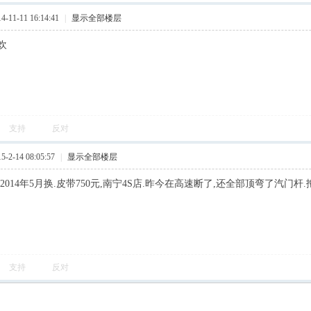
11-11 16:14:41
|
显示全部楼层
欢
支持
反对
2-14 08:05:57
|
显示全部楼层
,2014年5月换.皮带750元,南宁4S店.昨今在高速断了,还全部顶弯了汽门
支持
反对