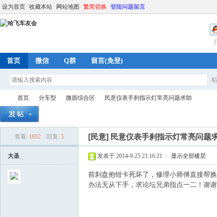
设为首页
收藏本站
网站地图
繁简切换
登陆问题留言
首页
微信
Q群
留言(免登)
首页
分车型
微面综合区
民意仪表手刹指示灯常亮问题求助
[民意]
民意仪表手刹指示灯常亮问题
查看:
1632
|
回复:
5
哈
»
›
›
›
大圣
发表于 2014-9-25 21:16:21
|
显示全部楼层
前刹盘抱钳卡死坏了，修理小师傅直接帮换
办法无从下手，求论坛兄弟指点一二！谢谢