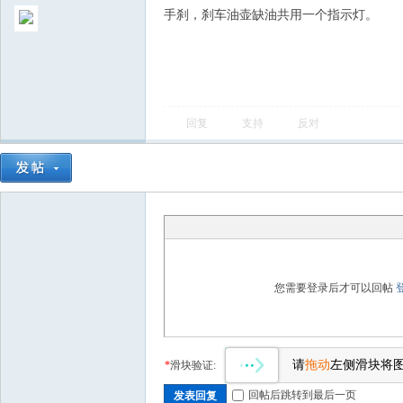
手刹，刹车油壶缺油共用一个指示灯。
回复
支持
反对
您需要登录后才可以回帖
请
拖动
左侧滑块将
*
滑块验证:
回帖后跳转到最后一页
发表回复