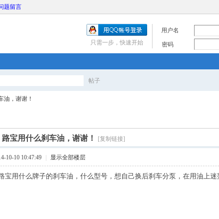
问题留言
用户名
只需一步，快速开始
密码
帖子
搜
车油，谢谢！
索
]
路宝用什么刹车油，谢谢！
[复制链接]
10-10 10:47:49
|
显示全部楼层
路宝用什么牌子的刹车油，什么型号，想自己换后刹车分泵，在用油上迷