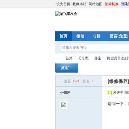
设为首页
收藏本站
网站地图
繁简切换
登陆
首页
微信
Q群
留言(免登)
首页
分车型
路宝
路宝用什么刹
[维修保养
查看:
1541
|
回复:
2
哈
»
›
›
›
小钢牙
发表于 2014-
请问一下，