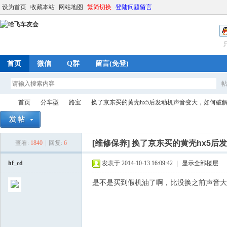
设为首页
收藏本站
网站地图
繁简切换
登陆问题留言
首页
微信
Q群
留言(免登)
首页
分车型
路宝
换了京东买的黄壳hx5后发动机声音变大，如何破
[维修保养]
换了京东买的黄壳hx5后
查看:
1840
|
回复:
6
哈
»
›
›
›
hf_cd
发表于 2014-10-13 16:09:42
|
显示全部楼层
是不是买到假机油了啊，比没换之前声音大