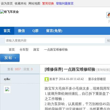
设为首页
收藏本站
网站地图
繁简切换
登陆问题留言
首页
微信
Q群
留言(免登)
首页
分车型
路宝
一点路宝维修经验
[维修保养]
一点路宝维修经验
查看:
1857
|
回复:
3
[复制链接]
哈
»
›
›
›
zylkc
发表于 2014-10-18 11:43:42
|
显示全部楼层
路宝车大毛病不多小毛病太多，现将我用车
1.玻璃升降机钢丝缠乱，自己拆下重新盘
之工作顺畅；
2.助力泵异响，认真观察，千万别相信4S
我的异响用了18元就修好了，当然要费点