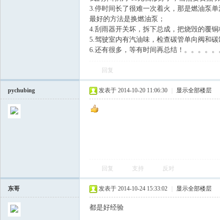
3.停时间长了很难一次着火，那是燃油泵单
最好的方法是换燃油泵；
飞
4.刮雨器开关坏，拆下总成，把烧毁的覆
5.驾驶室内有汽油味，检查碳管单向阀和
6.还有很多，等有时间再总结！。。。。。
回复
pychubing
发表于 2014-10-20 11:06:30
|
显示全部楼层
车
回复
支持
反对
东哥
发表于 2014-10-24 15:33:02
|
显示全部楼层
都是好经验
友