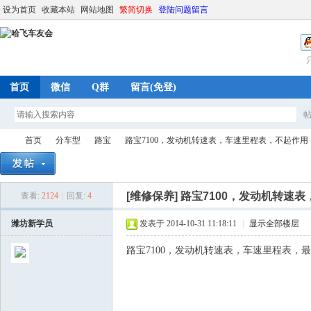
设为首页
收藏本站
网站地图
繁简切换
登陆问题留言
首页
微信
Q群
留言(免登)
首页
分车型
路宝
路宝7100，发动机转速表，车速里程表，不起作用
[维修保养]
路宝7100，发动机转速
查看:
2124
|
回复:
4
哈
»
›
›
›
潍坊新学员
发表于 2014-10-31 11:18:11
|
显示全部楼层
路宝7100，发动机转速表，车速里程表