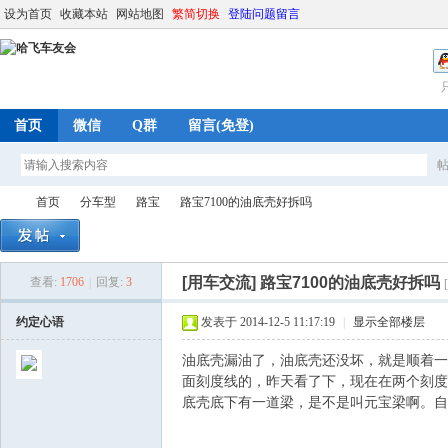
设为首页
收藏本站
网站地图
繁简切换
登陆问题留言
首页
微信
Q群
留言(免登)
首页
分车型
路宝
路宝7100的油底壳好拆吗
[用车交流]
路宝7100的油底壳好拆吗
查看:
1706
|
回复:
3
哈
»
›
›
›
约定心语
发表于 2014-12-5 11:17:19
|
显示全部楼层
油底壳漏油了，油底壳还没坏，就是顺着一
面刻度线的，昨天看了下，现在在两个刻度
底壳底下有一道梁，是不是叫元宝梁啊。自