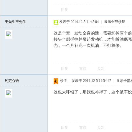
回复
飞
王先生王先生
发表于 2014-12-5 11:45:04
|
显示全部楼层
这是个牵一发动全身的活，需要卸掉两个前
接头全部拆掉并吊起发动机，才能拆油底壳
壳，一个月补充一次机油，不打算修。
回复
支持
反对
车
约定心语
楼主
|
发表于 2014-12-5 14:54:47
|
显示全部
这也太吓银了，那我也补得了，这个破车设
回复
支持
反对
友