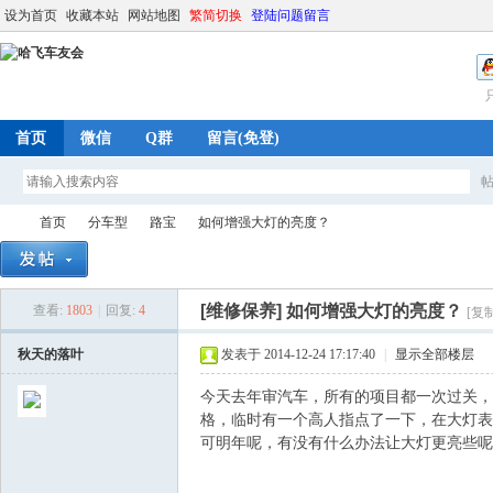
设为首页
收藏本站
网站地图
繁简切换
登陆问题留言
首页
微信
Q群
留言(免登)
首页
分车型
路宝
如何增强大灯的亮度？
[维修保养]
如何增强大灯的亮度？
查看:
1803
|
回复:
4
[复
哈
»
›
›
›
秋天的落叶
发表于 2014-12-24 17:17:40
|
显示全部楼层
今天去年审汽车，所有的项目都一次过关，
格，临时有一个高人指点了一下，在大灯表
可明年呢，有没有什么办法让大灯更亮些呢