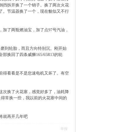
倒挡拆开换了一个销子。换了两次火花
了。节温器换了一个，现在貌似又不行
，加了两瓶燃油宝，加了点97号汽油，
死会磨到轮胎，而且方向特别沉。刚开始
回了四条威狮165/65R13的轮
前得看看是不是怠速电机又坏了。有空
。这次换了火花塞，感觉好多了，油耗降
是得常换一些，我以前的火花塞中间的
将就再开几年吧
举报