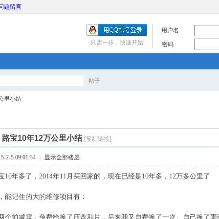
问题留言
用户名
只需一步，快速开始
密码
帖子
搜
万公里小结
索
]
路宝10年12万公里小结
[复制链接]
2-5 09:01:34
|
显示全部楼层
10年多了，2014年11月买回家的，现在已经是10年多，12万多公里了
，能记住的大的维修项目有：
两个前减震，免费给换了压盘和片，后来我又自费换了一次。自己换了雨