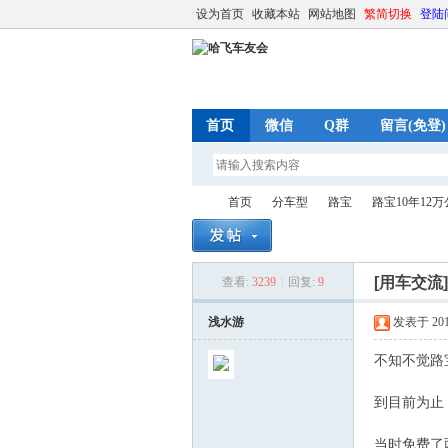
设为首页
收藏本站
网站地图
繁简切换
登陆
首页
微信
Q群
留言(免登)
首页
分车型
路宝
路宝10年12
[用车交流
查看:
3239
|
回复:
9
哈
»
›
›
›
浅水游
发表于 2015-
不知不觉路宝
到目前为止
当时免费了