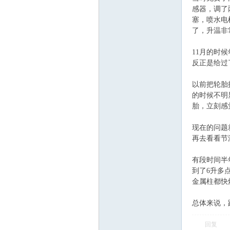
感器，调了
塞，喷水电
飞
了，升温非
11月的时
反正是给过
以前把轮胎
的时候不明
胎，立刻感
车
现在的问题
再去看看节
有段时间半
到了6升多
金属柱都快
总体来说，
回复
友