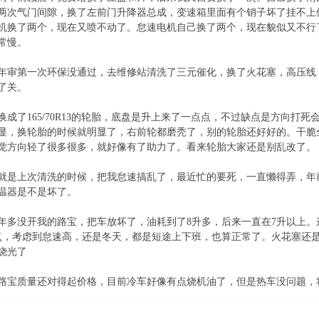
两次气门间隙，换了左前门升降器总成，变速箱里面有个销子坏了挂不上
机换了两个，现在又喷不动了。怠速电机自己换了两个，现在貌似又不行
常慢。
候年审第一次环保没通过，去维修站清洗了三元催化，换了火花塞，高压线
了关。
换成了165/70R13的轮胎，底盘是升上来了一点点，不过缺点是方向打
显，换轮胎的时候就明显了，右前轮都磨秃了，别的轮胎还好好的。干脆全部换
觉方向轻了很多很多，就好像有了助力了。看来轮胎大家还是别乱改了。
就是上次清洗的时候，把我怠速搞乱了，最近忙的要死，一直懒得弄，年
温器是不是坏了。
年多没开我的路宝，把车放坏了，油耗到了8升多，后来一直在7升以上
点，考虑到怠速高，还是冬天，都是短途上下班，也算正常了。火花塞还
烧光了
路宝质量还对得起价格，目前冷车好像有点烧机油了，但是热车没问题，