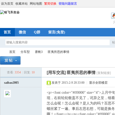
设为首页
收藏本站
网站地图
繁简切换
登陆问题留言
首页
微信
Q群
留言(免登)
首页
分车型
赛豹3
匪夷所思的事情
[用车交流]
匪夷所思的事情
查看:
3354
|
回复:
10
[复制链接]
哈
»
›
›
›
saibao2005
发表于 2015-2-9 20:33:00
|
显示全部楼层
<p><font color="#ff0000" 
现，右前轮轮毂盖不见了，诧异之至，细看
怎么会呢！怎么会呢？是人为的吗？百思不
螺丝紧了一遍。事后左思右想，可能是换冬
啊！</font></p><p><font color="#f