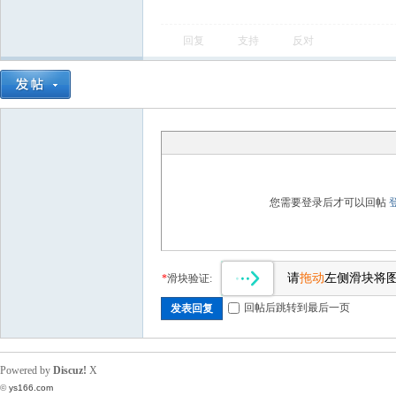
回复
支持
反对
您需要登录后才可以回帖
请
拖动
左侧滑块将
*
滑块验证:
回帖后跳转到最后一页
发表回复
Powered by
Discuz!
X
©
ys166.com