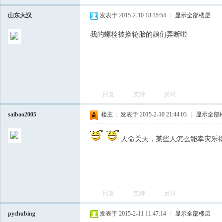
山东大汉
发表于 2015-2-10 18:35:54
|
显示全部楼层
我的螺栓被换轮胎的娘们弄断啦
回复
支持
反对
会
saibao2005
楼主
|
发表于 2015-2-10 21:44:03
|
显示全部
人命关天，某些人怎么能幸灾乐
回复
支持
反对
pychubing
发表于 2015-2-11 11:47:14
|
显示全部楼层