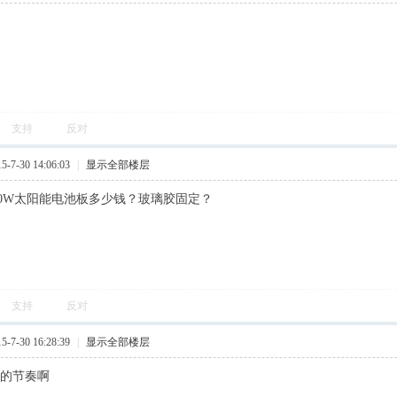
支持
反对
7-30 14:06:03
|
显示全部楼层
00W太阳能电池板多少钱？玻璃胶固定？
支持
反对
7-30 16:28:39
|
显示全部楼层
车的节奏啊