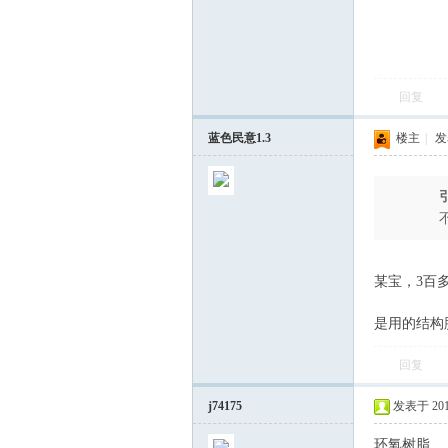
回复
蓝色民意1.3
楼主
|
发表
某宝，3百
是用的结构
回复
j74175
发表于 2015-
环氧树脂