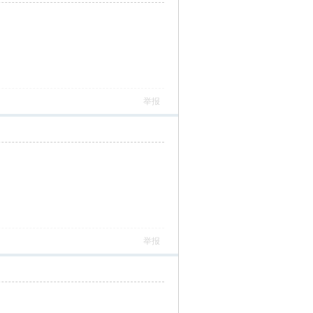
举报
举报