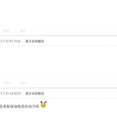
支持
反对
7-31 07:53:41
|
显示全部楼层
支持
反对
7-31 14:59:23
|
显示全部楼层
是准备搞油电混合动力啦