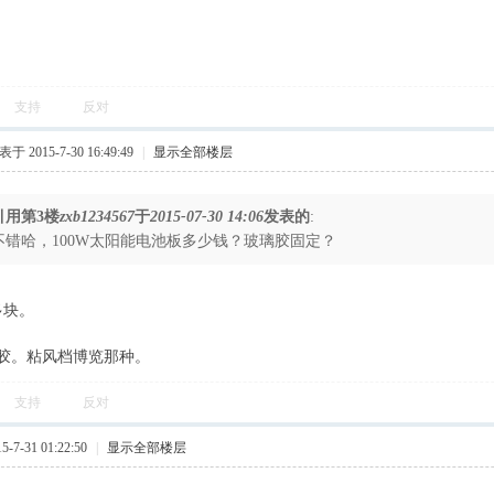
支持
反对
于 2015-7-30 16:49:49
|
显示全部楼层
引用第3楼
zxb1234567
于
2015-07-30 14:06
发表的
:
不错哈，100W太阳能电池板多少钱？玻璃胶固定？
多块。
胶。粘风档博览那种。
支持
反对
7-31 01:22:50
|
显示全部楼层