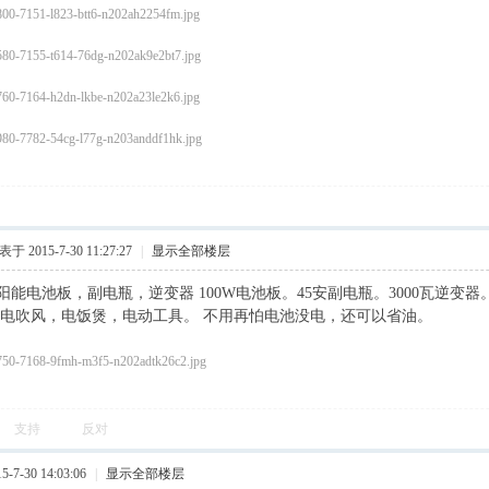
于 2015-7-30 11:27:27
|
显示全部楼层
阳能电池板，副电瓶，逆变器 100W电池板。45安副电瓶。3000瓦逆变
用电吹风，电饭煲，电动工具。 不用再怕电池没电，还可以省油。
支持
反对
7-30 14:03:06
|
显示全部楼层