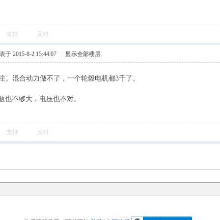
支持
反对
于 2015-8-2 15:44:07
|
显示全部楼层
注。混合动力做不了，一个轮毂电机都3千了。
瓶也不够大，电压也不对。
支持
反对