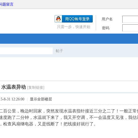
问题留言
用户名
只需一步，快速开始
密码
帖子
搜
索
]
水温表异动
[复制链接]
8-31 12:26:00
|
显示全部楼层
二百公里，晚边时回家，突然发现水温表指针接近三分之二了！一般正常
速度跑了二分钟，水温就下来了，我又开空调，不一会温度又见涨，我估
，检查风扇继电器，又是线断了！把线接好就行了。