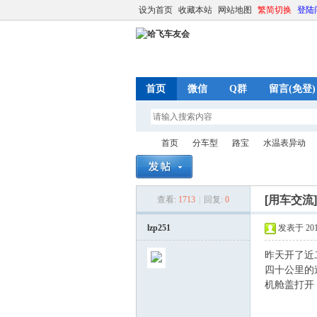
设为首页
收藏本站
网站地图
繁简切换
登陆
首页
微信
Q群
留言(免登)
首页
分车型
路宝
水温表异动
[用车交流
查看:
1713
|
回复:
0
哈
»
›
›
›
lzp251
发表于 2015-
昨天开了近
四十公里的
机舱盖打开