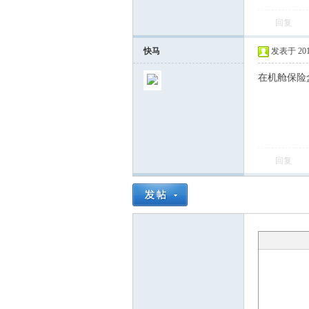
回复
飞
快马
发表于 2015-
在机舱保险
回复
车
友