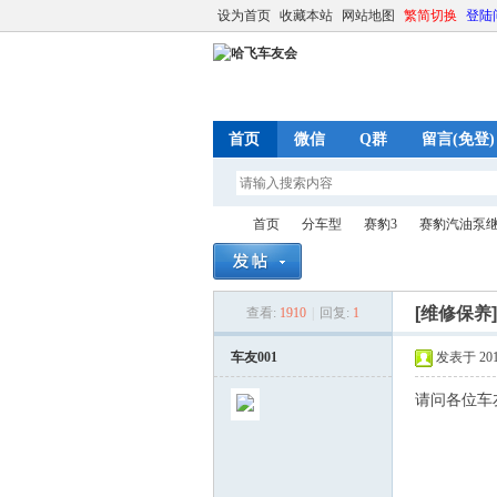
设为首页
收藏本站
网站地图
繁简切换
登陆
首页
微信
Q群
留言(免登)
首页
分车型
赛豹3
赛豹汽油泵
[维修保养
查看:
1910
|
回复:
1
哈
»
›
›
›
车友001
发表于 2015-
请问各位车