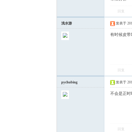
回复
飞
浅水游
发表于 2016-
有时候皮带
回复
车
pychubing
发表于 2016-
不会是正时
回复
友