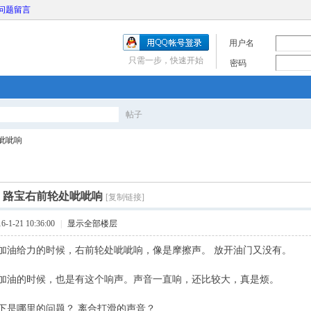
问题留言
用户名
只需一步，快速开始
密码
帖子
搜
呲呲响
索
]
路宝右前轮处呲呲响
[复制链接]
1-21 10:36:00
|
显示全部楼层
加油给力的时候，右前轮处呲呲响，像是摩擦声。 放开油门又没有。
加油的时候，也是有这个响声。声音一直响，还比较大，真是烦。
下是哪里的问题？ 离合打滑的声音？