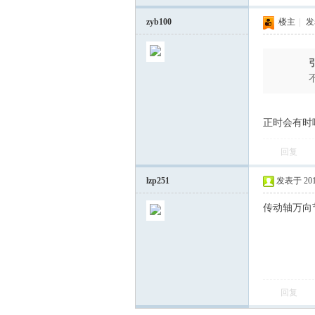
zyb100
楼主
|
发表
正时会有时
会
回复
lzp251
发表于 2016-
传动轴万向
回复