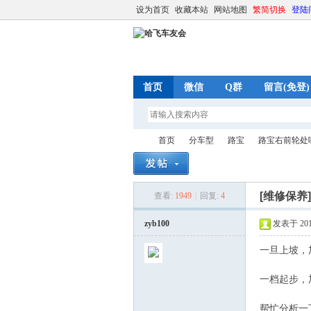
设为首页
收藏本站
网站地图
繁简切换
登陆
首页
微信
Q群
留言(免登)
首页
分车型
路宝
路宝右前轮处
[维修保养
查看:
1949
|
回复:
4
哈
»
›
›
›
zyb100
发表于 2016-
一旦上坡，
一档起步，
帮忙分析一