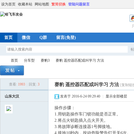
设为首页
收藏本站
网站地图
繁简切换
登陆问题留言
首页
微信
Q群
留言(免登)
首页
分车型
赛豹3
赛豹 遥控器匹配或叫学习 方法
赛豹 遥控器匹配或叫学习 方法
查看:
1993
|
回复:
3
[复制链
哈
»
›
›
›
山东大汉
发表于 2016-6-24 09:29:40
|
显示全部楼层
操作步骤：
1.用钥匙操作车门锁功能是否正常。
2.将点火钥匙插入点火开关。
3.将故障诊断连接器1号脚接地。
4.接地10秒内，按动危险警告灯开关6次