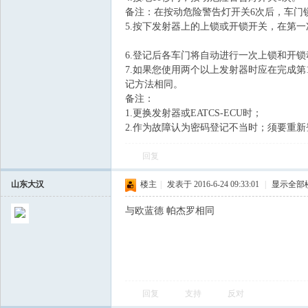
备注：在按动危险警告灯开关6次后，车门
5.按下发射器上的上锁或开锁开关，在第一
飞
6.登记后各车门将自动进行一次上锁和开
7.如果您使用两个以上发射器时应在完成
记方法相同。
备注：
1.更换发射器或EATCS-ECU时；
2.作为故障认为密码登记不当时；须要重
回复
车
山东大汉
楼主
|
发表于 2016-6-24 09:33:01
|
显示全部
与欧蓝德 帕杰罗相同
回复
支持
反对
友