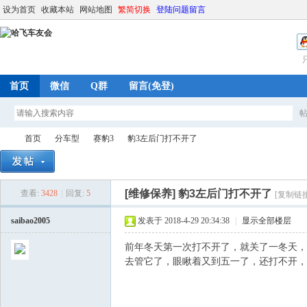
设为首页
收藏本站
网站地图
繁简切换
登陆问题留言
首页
微信
Q群
留言(免登)
首页
分车型
赛豹3
豹3左后门打不开了
[维修保养]
豹3左后门打不开了
查看:
3428
|
回复:
5
[复制链接
哈
»
›
›
›
saibao2005
发表于 2018-4-29 20:34:38
|
显示全部楼层
前年冬天第一次打不开了，就关了一冬天，
去管它了，眼瞅着又到五一了，还打不开，