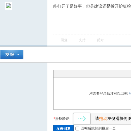
能打开了是好事，但是建议还是拆开护板
回复
支持
反对
您需要登录后才可以回帖
请
拖动
左侧滑块将
*
滑块验证:
回帖后跳转到最后一页
发表回复