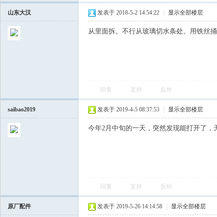
山东大汉
发表于 2018-5-2 14:54:22
|
显示全部楼层
从里面拆。不行从玻璃切水条处。用铁丝捅
回复
支持
反对
会
saibao2019
发表于 2019-4-5 08:37:53
|
显示全部楼层
今年2月中旬的一天，突然发现能打开了，
回复
支持
反对
原厂配件
发表于 2019-5-26 14:14:58
|
显示全部楼层