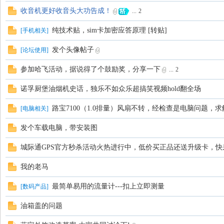
收音机更好收音头大功告成！
...
2
纯技术贴，sim卡加密应答原理 [转贴]
[
手机相关
]
发个头像帖子
[
论坛使用
]
参加哈飞活动，据说得了个鼓励奖，分享一下
...
2
诺孚厨堡油烟机史话，独乐不如众乐超搞笑视频hold翻全场
路宝7100（1.0排量）风扇不转，经检查是电脑问题，求
[
电脑相关
]
发个车载电脑，带安装图
城际通GPS官方秒杀活动火热进行中，低价买正品还送升级卡，快
我的老马
最简单易用的流量计---扣上立即测量
[
数码产品
]
油箱盖的问题