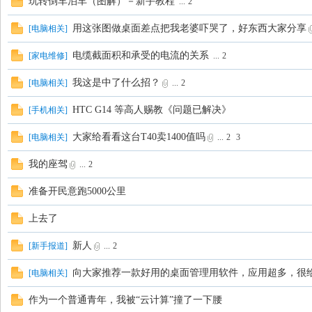
玩转倒车泊车（图解）－新手教程
...
2
用这张图做桌面差点把我老婆吓哭了，好东西大家分享
[
电脑相关
]
电缆截面积和承受的电流的关系
[
家电维修
]
...
2
我这是中了什么招？
[
电脑相关
]
...
2
HTC G14 等高人赐教《问题已解决》
[
手机相关
]
大家给看看这台T40卖1400值吗
[
电脑相关
]
...
2
3
我的座驾
...
2
准备开民意跑5000公里
上去了
新人
[
新手报道
]
...
2
向大家推荐一款好用的桌面管理用软件，应用超多，很
[
电脑相关
]
作为一个普通青年，我被“云计算”撞了一下腰