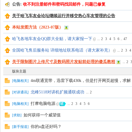
公告:
收不到注册邮件和密码找回邮件，问题已修复
飞
关于哈飞车友会论坛继续运行并移交热心车友管理的公告
本站发图方法（2023-07版）
哈飞各地车友会QQ群大全贴，请大家报一下
...
2
3
4
5
6
..
47
全国哈飞售后服务站 详细地址联系电话（请大家补充）
...
2
3
4
关于限制图片上传尺寸及数码照片发贴前处理的傻瓜教程
...
2
车
版块主题
4m联通宽带，迅雷下载430k，但是打开网页超慢，求解
[
电脑相关
]
北峰5118对讲机扩频通联成功
[
对讲通讯
]
...
2
打摩电脑电源
[
电脑相关
]
...
2
3
4
5
6
如何获得一个威望值
[
求助
]
你的u盘还好吗？
[
新手报道
]
友