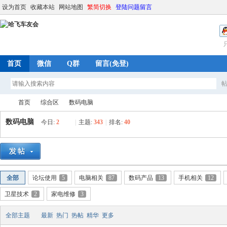
设为首页
收藏本站
网站地图
繁简切换
登陆问题留言
首页
微信
Q群
留言(免登)
首页
综合区
数码电脑
数码电脑
今日:
2
|
主题:
343
|
排名:
40
哈
»
›
›
全部
论坛使用
5
电脑相关
87
数码产品
13
手机相关
12
卫星技术
2
家电维修
3
全部主题
最新
热门
热帖
精华
更多