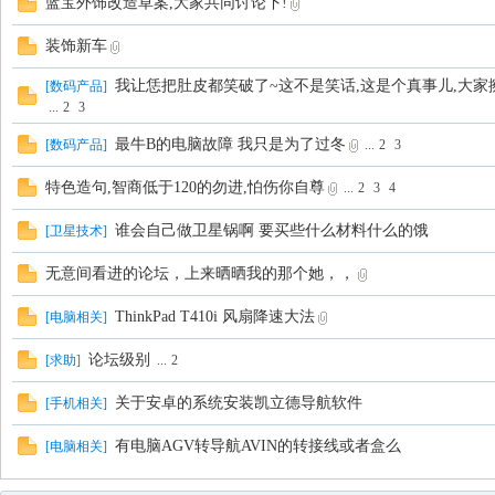
蓝宝外饰改造草案,大家共同讨论下!
装饰新车
我让恁把肚皮都笑破了~这不是笑话,这是个真事儿,大家
[
数码产品
]
...
2
3
最牛B的电脑故障 我只是为了过冬
[
数码产品
]
...
2
3
特色造句,智商低于120的勿进,怕伤你自尊
...
2
3
4
谁会自己做卫星锅啊 要买些什么材料什么的饿
[
卫星技术
]
无意间看进的论坛，上来晒晒我的那个她，，
ThinkPad T410i 风扇降速大法
[
电脑相关
]
论坛级别
[
求助
]
...
2
关于安卓的系统安装凯立德导航软件
[
手机相关
]
有电脑AGV转导航AVIN的转接线或者盒么
[
电脑相关
]