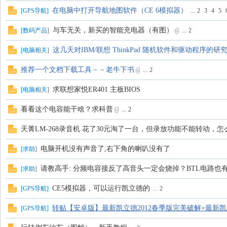
在电脑中打开导航地图软件（CE 6模拟器）
[
GPS导航
]
...
2
3
4
5
与车无关，新买的智能充电器（有图）
[
数码产品
]
...
2
这几天对IBM/联想 ThinkPad 随机软件和驱动程序的研
[
电脑相关
]
推荐一个文档下载工具－－老牛下书
...
2
求联想家悦ER401 主板BIOS
[
电脑相关
]
会
看看这个电容能干啥？求科普
...
2
天菁LM-268录音机 花了30元淘了一台，但录放功能不能转动，怎
电脑开机没有声音了,右下角的喇叭没有了
[
求助
]
请教高手: 分频电容接反了高音头一定会烧掉？BTL电路也
[
求助
]
CE5模拟器，可以运行凯立德的
[
GPS导航
]
...
2
转贴【安卓版】最新凯立德2012春季版完美破解+最新凯
[
GPS导航
]