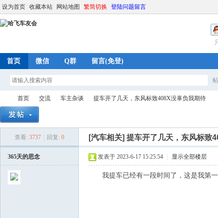
设为首页
收藏本站
网站地图
繁简切换
登陆问题留言
首页
微信
Q群
留言(免登)
首页
交流
车主杂谈
提车开了几天，东风标致408X没辜负我期待
[汽车相关]
提车开了几天，东风标致4
查看:
3737
|
回复:
0
哈
»
›
›
›
365天的思念
发表于 2023-6-17 15:25:54
|
显示全部楼层
我提车已经有一段时间了，这是我第一次