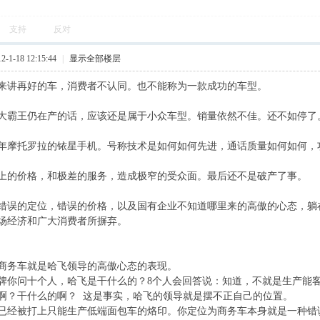
支持
反对
1-18 12:15:44
|
显示全部楼层
来讲再好的车，消费者不认同。也不能称为一款成功的车型。
如果大霸王仍在产的话，应该还是属于小众车型。销量依然不佳。还不如停了
年摩托罗拉的铱星手机。号称技术是如何如何先进，通话质量如何如何，
上的价格，和极差的服务，造成极窄的受众面。最后还不是破产了事。
错误的定位，错误的价格，以及国有企业不知道哪里来的高傲的心态，躺
场经济和广大消费者所摒弃。
商务车就是哈飞领导的高傲心态的表现。
牌你问十个人，哈飞是干什么的？8个人会回答说：知道，不就是生产能
啊？干什么的啊？ 这是事实，哈飞的领导就是摆不正自己的位置。
已经被打上只能生产低端面包车的烙印。你定位为商务车本身就是一种错