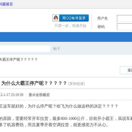
问题留言
用户名
只需一步，快速开始
密码
帖子
搜
大霸王停产呢？？？？？
返
索
]
为什么大霸王停产呢？？？？？
[复制链接]
1-17 23:19:39
|
显示全部楼层
王这车挺好的，为什么停产呢？哈飞为什么做这样的决定？？？？
的原因，需要经常开车拉货，最多800-1000公斤，目前开小霸王，虽说
多了机器费劲，而且夏季开着空调拉货，就更感觉力不从心。