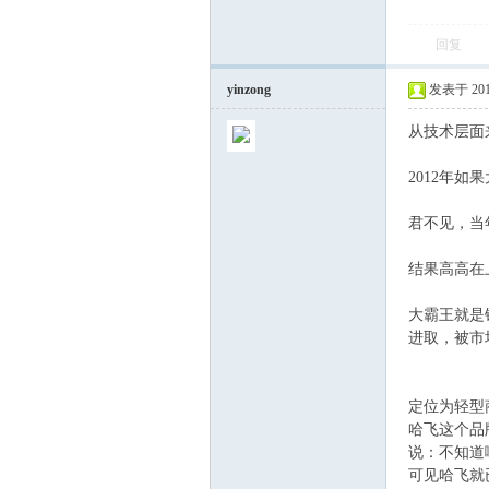
回复
yinzong
发表于 2012-
从技术层面
2012年
君不见，当
结果高高在
大霸王就是
进取，被市
定位为轻型
哈飞这个品
说：不知道
可见哈飞就