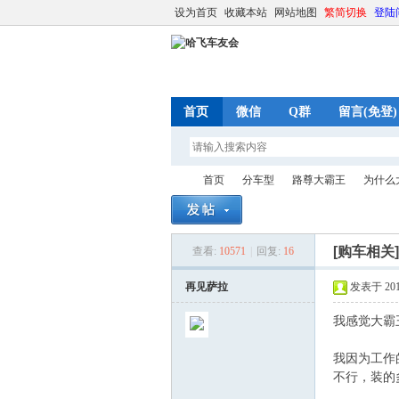
设为首页
收藏本站
网站地图
繁简切换
登陆
首页
微信
Q群
留言(免登)
首页
分车型
路尊大霸王
为什么
[购车相关
查看:
10571
|
回复:
16
哈
»
›
›
›
再见萨拉
发表于 2012-
我感觉大霸
我因为工作
不行，装的