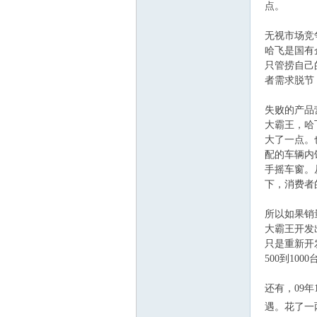
点。
无视市场竞
哈飞是国有
只管捞自己
者需求脱节
失败的产品
大霸王，哈
大了一点。
配的车辆内
手摇车窗。
下，消费者
所以如果销
大霸王开发
只是重新开
500到10
还有，09
遇。花了一