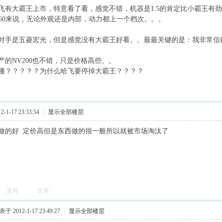
飞有大霸王上市，特意看了看，感觉不错，机器是1.5的肯定比小霸王有
460来说，无论外观还是内部，动力都上一个档次。。。
对手是五菱宏光，但是感觉没有大霸王好看。。最最关键的是：我非常信
产的NV200也不错，只是价格高些。。
懂？？？？？为什么哈飞要停掉大霸王？？？？
1-17 23:33:54
|
显示全部楼层
做的好 定价高但是东西做的很一般所以就被市场淘汰了
支持
反对
于 2012-1-17 23:49:27
|
显示全部楼层