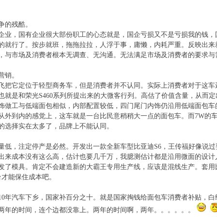
争的残酷。
企业，国有企业很大部份职工的心态就是，国企亏损又不是亏损我的钱，
的就行了。按步就班，拖拖拉拉，人浮于事，庸懒，内耗严重。反映出来
，与市场及消费者根本无调查、无沟通。无法满足市场及消费者的要求与
营销。
飞把它定位于轻型商务车，但是消费者并不认同。实际上消费者对于这车
也就是和荣光S460系列所提出来的大微客行列。高估了价值含量，从而定
饰做工与低端面包相似，内部配置较低，四门尾门内饰仍沿用低端面包车
从外到内的感觉上，这车就是一台比民意稍稍大一点的面包车。而7W的
的选择实在太多了，品牌上不能认同。
量低，注定停产是必然。开发出一款全新车型比亚迪S6，王传福好像说过要
出来成本没有这么高，估计也要几千万，我臆测估计都是沿用微面的设计
发了模具。肯定不会建造新的大霸王专用生产线，应该是混线生产。套用
00台才能保住成本吧。
年10年汽车下乡，国家补百分之十。就是国家掏钱给面包车消费者补贴，
两年的时间，连个边都没靠上。两年的时间啊，两年。。。。。。