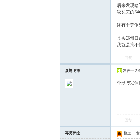
后来发现哈
较长安的S
飞
还有个竞争
其实郑州日
我就是搞不
回复
展翅飞祥
发表于 2012-
车
外形与定位
回复
再见萨拉
楼主
|
发表
友