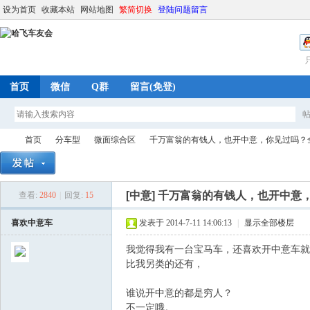
设为首页
收藏本站
网站地图
繁简切换
登陆问题留言
首页
微信
Q群
留言(免登)
首页
分车型
微面综合区
千万富翁的有钱人，也开中意，你见过吗？全车
[中意]
千万富翁的有钱人，也开中意
查看:
2840
|
回复:
15
哈
»
›
›
›
喜欢中意车
发表于 2014-7-11 14:06:13
|
显示全部楼层
我觉得我有一台宝马车，还喜欢开中意车就
比我另类的还有，
谁说开中意的都是穷人？
不一定哦。