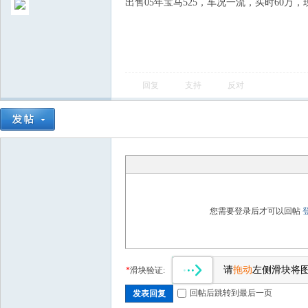
出售05年宝马525，车况一流，买时60万，现在最
回复
支持
反对
您需要登录后才可以回帖
请
拖动
左侧滑块将
*
滑块验证:
回帖后跳转到最后一页
发表回复