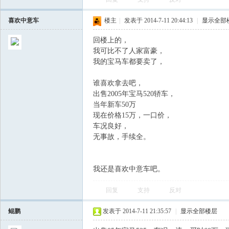
喜欢中意车
楼主
|
发表于 2014-7-11 20:44:13
|
显示全部
回楼上的，
我可比不了人家富豪，
我的宝马车都要卖了，
谁喜欢拿去吧，
出售2005年宝马520轿车，
当年新车50万
现在价格15万，一口价，
车况良好，
无事故，手续全。
我还是喜欢中意车吧。
回复
支持
反对
鲲鹏
发表于 2014-7-11 21:35:57
|
显示全部楼层