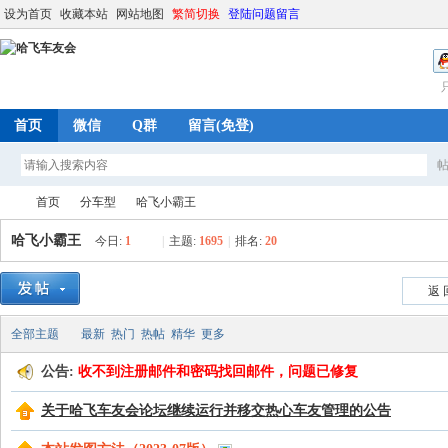
设为首页
收藏本站
网站地图
繁简切换
登陆问题留言
首页
微信
Q群
留言(免登)
首页
分车型
哈飞小霸王
哈飞小霸王
今日:
1
|
主题:
1695
|
排名:
20
哈
»
›
›
返 
全部主题
最新
热门
热帖
精华
更多
公告:
收不到注册邮件和密码找回邮件，问题已修复
关于哈飞车友会论坛继续运行并移交热心车友管理的公告