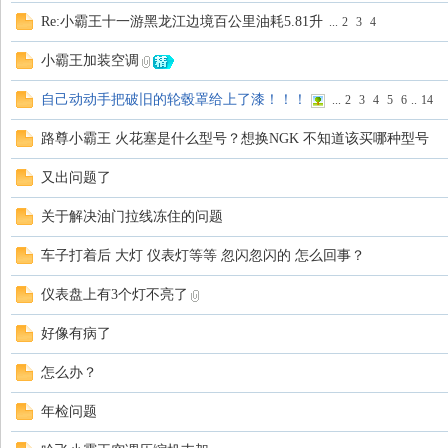
Re:小霸王十一游黑龙江边境百公里油耗5.81升
...
2
3
4
小霸王加装空调
自己动动手把破旧的轮毂罩给上了漆！！！
...
2
3
4
5
6
..
14
路尊小霸王 火花塞是什么型号？想换NGK 不知道该买哪种型号
又出问题了
关于解决油门拉线冻住的问题
车子打着后 大灯 仪表灯等等 忽闪忽闪的 怎么回事？
仪表盘上有3个灯不亮了
好像有病了
怎么办？
年检问题