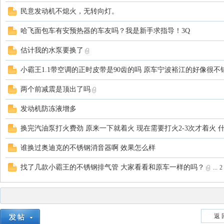
民意发动机不熄火，无转向灯。
哈飞面包车有安预热器的车友吗？我是新手求指导！3Q
估计我的水泵要换了
小霸王1.1带空调的正时皮带是90齿的吗 原车宁波裕江的好像很不
两个前减震是顶出了吗
发动机防冻液增多
换完汽油泵打火费劲 原来一下就着火 现在需要打火2-3次才着火 
谁换过奥迪克的不锈钢消音器啊 效果怎么样
找了几款小霸王的不锈钢排气管 大家看看和原车一样的吗？
...
2
返 