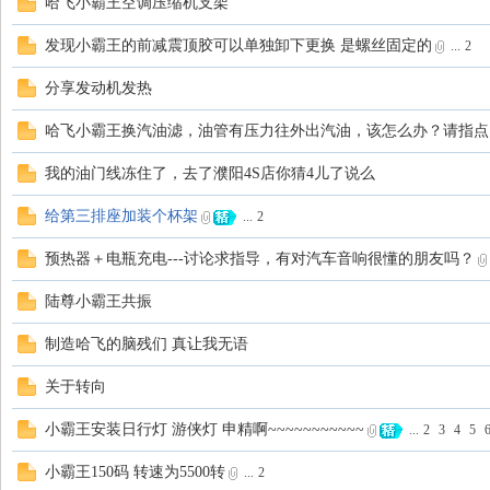
哈飞小霸王空调压缩机支架
发现小霸王的前减震顶胶可以单独卸下更换 是螺丝固定的
...
2
分享发动机发热
哈飞小霸王换汽油滤，油管有压力往外出汽油，该怎么办？请指点
我的油门线冻住了，去了濮阳4S店你猜4儿了说么
给第三排座加装个杯架
...
2
预热器＋电瓶充电---讨论求指导，有对汽车音响很懂的朋友吗？
陆尊小霸王共振
制造哈飞的脑残们 真让我无语
关于转向
小霸王安装日行灯 游侠灯 申精啊~~~~~~~~~~~
...
2
3
4
5
小霸王150码 转速为5500转
...
2