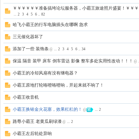
￥￥￥￥￥￥准备搞垮论坛服务器，小霸王旅途照片盛宴！￥￥￥
...
2
3
4
5
6
..
82
哈飞小霸王的行车电脑插头在哪啊 急求
三元催化器坏了
添加了一些 装饰条
...
2
3
4
5
6
..
34
会
保温 隔音 装甲 床车 倒车雷达 影像 整车多处实用性改动！！！
.
小霸王的冷却风扇有没有继电器？
小霸王原地打轮咯噔咯噔响，开起来就不响了！
小霸王收音机
小霸王换铱金火花塞，效果杠杠的！
...
2
路尊小霸王 老黄瓜刷绿漆
...
2
小霸王左后轮处异响