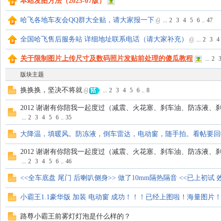
本站发图方法（2023-07版）
飞
哈飞各地车友会QQ群大全贴，请大家报一下
...
2
3
4
5
6
..
47
全国哈飞售后服务站 详细地址联系电话（请大家补充）
...
2
3
4
关于限制图片上传尺寸及数码照片发贴前处理的傻瓜教程
...
2
版块主题
换换换，坚决不将就
...
2
3
4
5
6
..
8
2012 谢谢有你陪我一起度过（减震、火花塞、刹车油、防冻液、
...
2
3
4
5
6
..
35
车
大降温，填暖风。防冻液，倒车雷达，电动窗，随手拍。看帖要回
2012 谢谢有你陪我一起度过（减震、火花塞、刹车油、防冻液、
...
2
3
4
5
6
..
46
<<全车底盘 尾门 后喇叭侧身>> 做了10mm隔热隔音 <<已上初试 
小霸王1.1豪华版 加装 电动窗 成功！！！已经上图啦！海量图片
路尊小霸王前雾灯灯泡是什么样的？
友