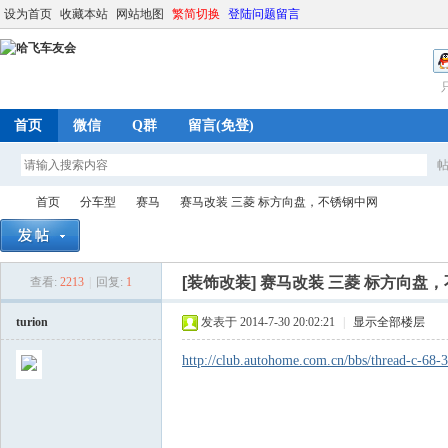
设为首页
收藏本站
网站地图
繁简切换
登陆问题留言
首页
微信
Q群
留言(免登)
首页
分车型
赛马
赛马改装 三菱 标方向盘，不锈钢中网
[装饰改装]
赛马改装 三菱 标方向盘
查看:
2213
|
回复:
1
哈
»
›
›
›
turion
发表于 2014-7-30 20:02:21
|
显示全部楼层
http://club.autohome.com.cn/bbs/thread-c-68