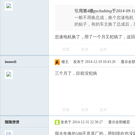
引用第4楼
pychubing
于
2014-09-1
一般不用换总成，换个怠速电机
的贴子，有的车主换了总成后，
怠速电机换了，用了一个月又犯病了，这回
回复
支持
反对
immedi
楼主
|
发表于 2014-12-19 10:43:20
|
显示全
三个月了，目前没犯病
回复
支持
反对
随随便便
发表于 2014-12-31 22:58:27
|
显示全部楼层
我去年换的180不是原厂的，用到现在也没