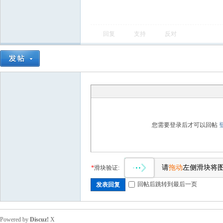
回复
支持
反对
您需要登录后才可以回帖
请
拖动
左侧滑块将
*
滑块验证:
回帖后跳转到最后一页
发表回复
Powered by
Discuz!
X