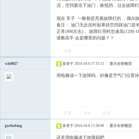
况，空挡轰击下油门，换抵挡，过会故障灯
飞
现在 车子 一般都是亮着故障灯的 ，偶尔
备注： 油门无反应时如果挂空挡踩油门是
正常(800左右)， 故障灯亮时怠速高(1200-1
请教高手 会是哪里的问题？？
回复
wlx0927
发表于 2014-10-6 17:35:13
|
显示全部楼层
车
用电脑读一下故障码，好像是节气门位置传
回复
支持
反对
pychubing
发表于 2014-10-8 15:58:00
|
显示全部楼层
友
还是用电脑读下故障码吧