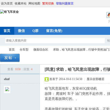
设为首页
收藏本站
网站地图
繁简切换
登陆问题留言
首页
微信
Q群
留言(免登)
首页
分车型
微面综合区
求助，哈飞民意出现故障，行驶中突然油门
[民意]
求助，哈飞民意出现故障，行
查看:
1658
|
回复:
4
哈
»
›
›
›
sfzzf
发表于 2014-10-6 11:54:50
|
显示全部楼层
哈飞民意面包车，东安465Q发动机
故障： 爬坡时 车子 油门突然不起作用， 
直是亮着故障灯的。。
亮着故障灯的时候 车子怠速 比较高，正