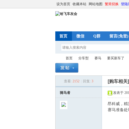
设为首页
收藏本站
网站地图
繁简切换
登陆
首页
微信
Q群
留言(免登)
首页
分车型
赛马
要买新车了
[购车相关
查看:
2152
|
回复:
3
哈
»
›
›
›
骑马者
发表于 2014-
昂科威，精
赛马准备处