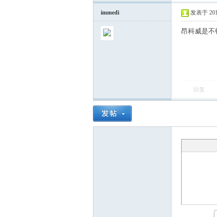
immedi
发表于 2014-
昂科威是不
回复
会