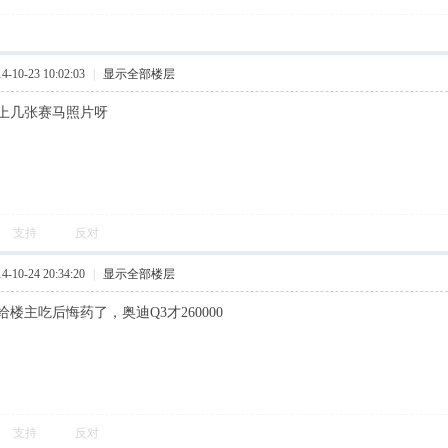
10-23 10:02:03
|
显示全部楼层
上几张赛马照片呀
支持
反对
10-24 20:34:20
|
显示全部楼层
楼主吃后悔药了，奥迪Q3才260000
支持
反对