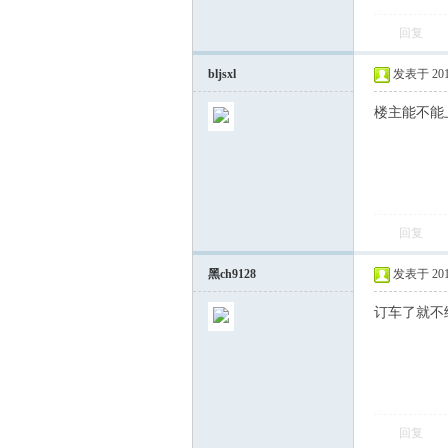
回复
飞
bljsxl
发表于 2014-
楼主能不能
回复
车
黑ch9128
发表于 2014-
订车了就不给
回复
友