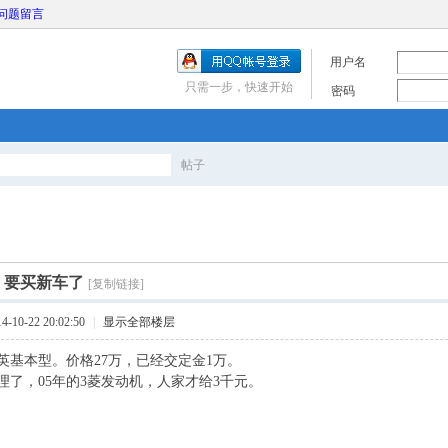
问题留言
用户名
只需一步，快速开始
密码
帖子
搜
索
]
要买新车了
[复制链接]
10-22 20:02:50
|
显示全部楼层
英基本型。价格27万，已经交定金1万。
理了，05年的3菱发动机，人家才给3千元。