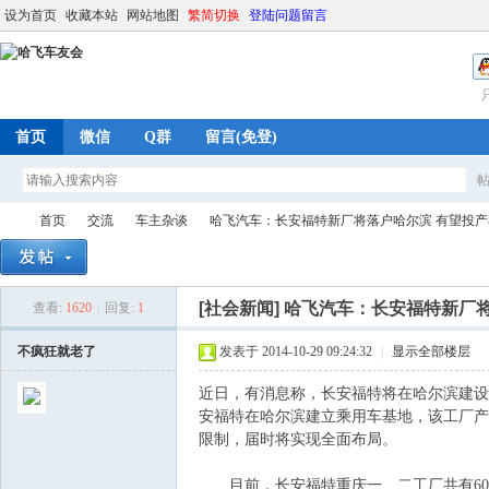
设为首页
收藏本站
网站地图
繁简切换
登陆问题留言
首页
微信
Q群
留言(免登)
首页
交流
车主杂谈
哈飞汽车：长安福特新厂将落户哈尔滨 有望投
[社会新闻]
哈飞汽车：长安福特新厂将
查看:
1620
|
回复:
1
哈
»
›
›
›
不疯狂就老了
发表于 2014-10-29 09:24:32
|
显示全部楼层
近日，有消息称，长安福特将在哈尔滨建设新
安福特在哈尔滨建立乘用车基地，该工厂产
限制，届时将实现全面布局。
目前，长安福特重庆一、二工厂共有60万