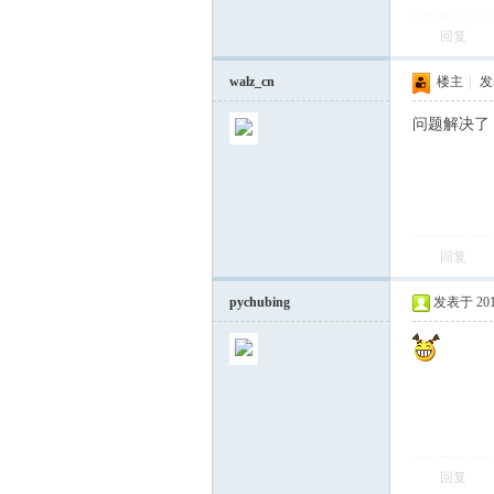
回复
飞
walz_cn
楼主
|
发表
问题解决了
回复
车
pychubing
发表于 2014-
回复
友