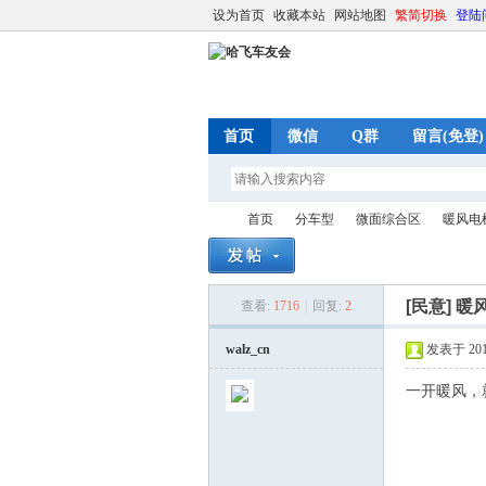
设为首页
收藏本站
网站地图
繁简切换
登陆
首页
微信
Q群
留言(免登)
首页
分车型
微面综合区
暖风电
[民意]
暖
查看:
1716
|
回复:
2
哈
»
›
›
›
walz_cn
发表于 2014-
一开暖风，