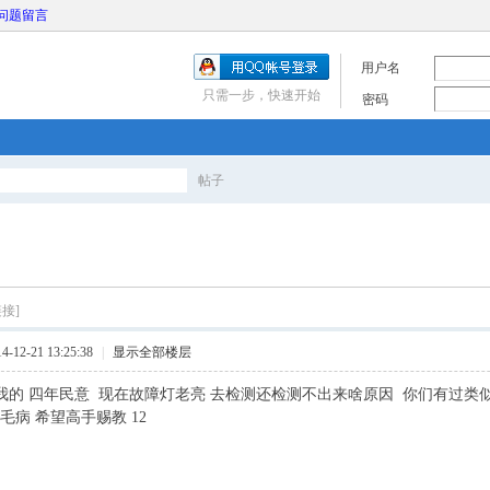
问题留言
用户名
只需一步，快速开始
密码
帖子
搜
索
接]
12-21 13:25:38
|
显示全部楼层
 我的 四年民意 现在故障灯老亮 去检测还检测不出来啥原因 你们有过类似
毛病 希望高手赐教 12