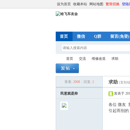
设为首页
收藏本站
网站地图
繁简切换
登陆
首页
微信
Q群
留言(免登)
首页
交流
维修改造
求助
求助
查看:
2008
|
回复:
2
[复制链
哈
»
›
›
›
民意就是帅
发表于 2014-
各位 微友
引起而别的 