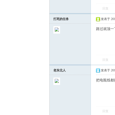
回复
飞
打死的任务
发表于 2015-
路过就顶一
回复
车
老东北人
发表于 2015-
把电瓶线都
回复
友