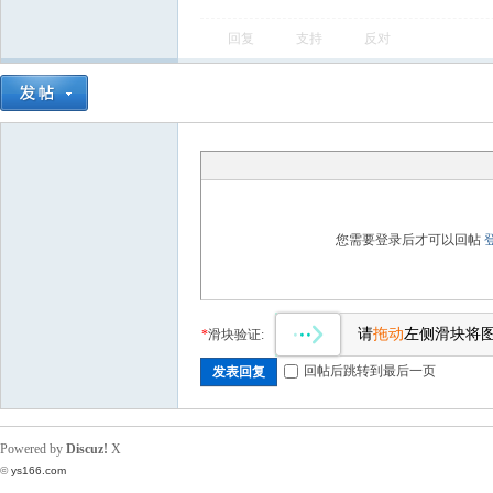
回复
支持
反对
您需要登录后才可以回帖
请
拖动
左侧滑块将
*
滑块验证:
回帖后跳转到最后一页
发表回复
Powered by
Discuz!
X
©
ys166.com