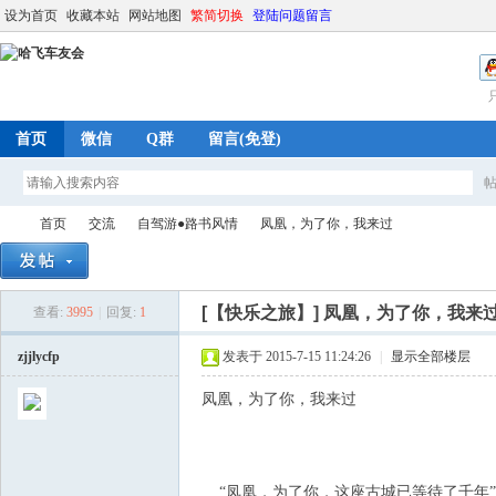
设为首页
收藏本站
网站地图
繁简切换
登陆问题留言
首页
微信
Q群
留言(免登)
首页
交流
自驾游●路书风情
凤凰，为了你，我来过
[【快乐之旅】]
凤凰，为了你，我来
查看:
3995
|
回复:
1
哈
»
›
›
›
zjjlycfp
发表于 2015-7-15 11:24:26
|
显示全部楼层
凤凰，为了你，我来过
“凤凰，为了你，这座古城已等待了千年”