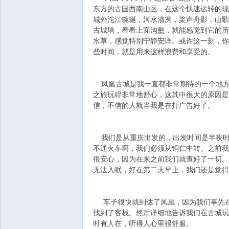
东方的古国西南山区，在这个快速运转的现
城外沱江蜿蜒，河水清冽，桨声舟影，山歌
飞
古城墙，看看上面沟壑，就能感觉到它的历
水草，感觉特别宁静安详。或许这一刻，你
些时间，就是用来这样浪费和享受的。
凤凰古城是我一直都非常期待的一个地方
之旅玩得非常地舒心，这其中很大的原因是
信，不信的人就当我是在打广告好了。
车
我们是从重庆出发的，出发时间是半夜时
不通火车啊，我们必须从铜仁中转。之前我
很安心，因为在来之前我们就查好了一切。
无法入眠，好在第二天早上，我们还是觉得
车子很快就到达了凤凰，因为我们事先在
找到了客栈。然后详细地告诉我们在古城玩
时有人在，听得人心里很舒服。
友