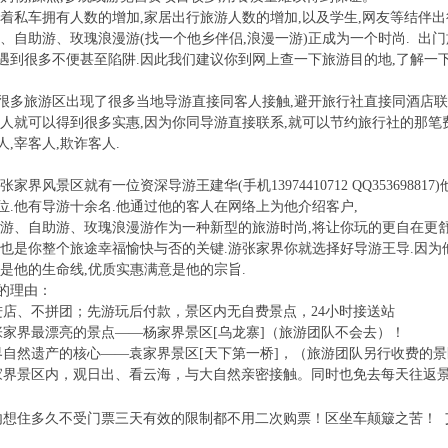
私车拥有人数的增加,家居出行旅游人数的增加,以及学生,网友等结伴出
游、自助游、玫瑰浪漫游(找一个他乡伴侣,浪漫一游)正成为一个时尚. 出
遇到很多不便甚至陷阱.因此我们建议你到网上查一下旅游目的地,了解一下
旅游区出现了很多当地导游直接同客人接触,避开旅行社直接同酒店联
客人就可以得到很多实惠,因为你同导游直接联系,就可以节约旅行社的那笔
人,宰客人,欺诈客人.
风景区就有一位资深导游王建华(手机13974410712 QQ3536988
床位.他有导游十余名.他通过他的客人在网络上为他介绍客户,
自助游、玫瑰浪漫游作为一种新型的旅游时尚,将让你玩的更自在更舒
,也是你整个旅途幸福愉快与否的关键.游张家界你就选择好导游王导.因为
.网络是他的生命线,优质实惠满意是他的
的理由：
进店、不拼团；先游玩后付款，景区内无自费景点，24小时接送站
张家界最漂亮的景点——杨家界景区[乌龙寨]（旅游团队不会去）！
界自然遗产的核心——袁家界景区[天下第一桥]，（旅游团队另行收费
家界景区内，观日出、看云海，与大自然亲密接触。同时也免去每天往返景 
内想住多久不受门票三天有效的限制都不用二次购票！区坐车颠簸之苦！