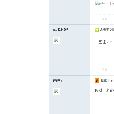
回复
zxb1234567
发表于 2015-
一图流？？
会
回复
伴你行
楼主
|
发表
路过，来看