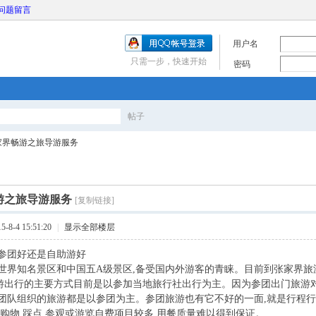
问题留言
用户名
只需一步，快速开始
密码
帖子
搜
家界畅游之旅导游服务
索
游之旅导游服务
[复制链接]
8-4 15:51:20
|
显示全部楼层
参团好还是自助游好
世界知名景区和中国五A级景区,备受国内外游客的青睐。目前到张家界旅
行的主要方式目前是以参加当地旅行社出行为主。因为参团出门旅游对
团队组织的旅游都是以参团为主。参团旅游也有它不好的一面,就是行程行
队购物,踩点,参观或游览自费项目较多,用餐质量难以得到保证。