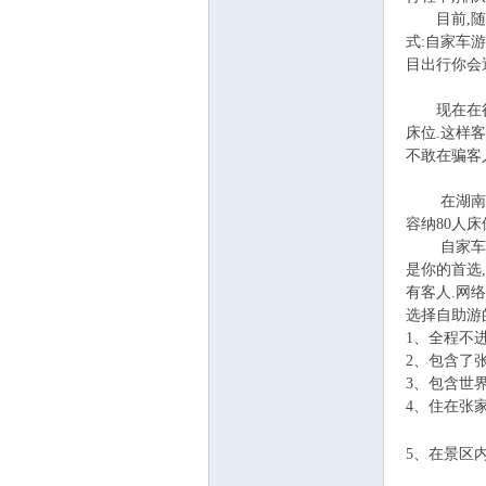
目前,随着
式:自家车
飞
目出行你会
现在在很多
床位.这样
不敢在骗客
在湖南张家界
容纳80人
自家车游、
车
是你的首选
有客人
选择自助游
1、全程不
2、包含了
3、包含世
4、住在张
5、在景区
友