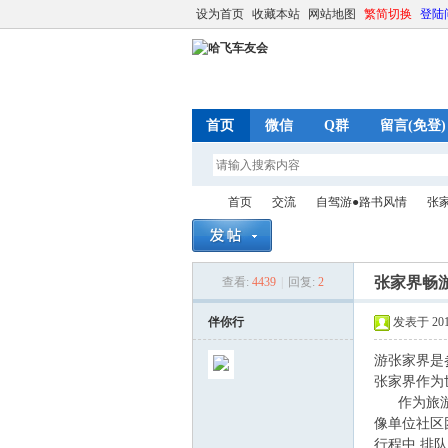
设为首页
收藏本站
网站地图
繁简切换
登陆
首页
微信
Q群
留言(免登)
首页
交流
自驾游●路书风情
张
张家界畅
查看:
4439
|
回复:
2
哈
»
›
›
›
伴你行
发表于 2015-
游张家界是
张家界作为
作为旅游出
像单位社区
行程中,排