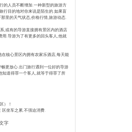
行的人员不断增加.一种新型的旅游方
门旅行目的地对你来说是陌生的.如果盲
那里的天气状态,价格行情,旅游动态.
系,或有的导游直接拥有景区内的酒店
费用.导游为了有更多的回头客人,他就
17)他在核心景区内拥有农家乐酒店,每天能
畅更放心.出门旅行遇到一位好的导游
他知道得罪一个客人,就等于得罪了所
宗旨.
的景区）！
区坐车之累.不强迫消费.
文字