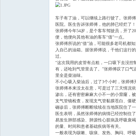
飞
车子有了油，可以继续上路行驶了。张师傅
医院。医生告诉张师傅，他的肺已经烂了！
张师傅今年54岁，是个客车驾驶员，开了
便，他便向其他有油的客车“借”一点。
张师傅所说的“借”油，可能很多老司机都
入自己的油箱。据张师傅说，干他们这行的
过。
“这次我用的皮管有点粗，一口吸下去没控
有，还呛到气管里去了。”张师傅叹了口气
车
里全是柴油味。
不小心吸入柴油后，过了3个小时，张师傅
张师傅本来没太在意，可是过了三天情况依
渗出，还有密密麻麻大小不一的小窟窿，被
支气管镜检查，发现支气管黏膜苍白、僵硬
确诊后，张师傅断断续续在当地医院住了一
医生表明，虽然张师傅的病情已经控制住了
易发生肺部感染、肺源性心脏病及呼吸衰竭
的量、时间和患者基础疾病等有关。
一般表现为咳嗽、咳痰、发热、胸闷、呼吸
友