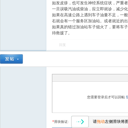
如发皮疹，也可发生神经系统症状，严重者
一旦误吸汽油或柴油，应立即就诊，减少化
如果在高速公路上遇到车子油量不足，一般
右就会有一个服务区加油站。或者就近的出
如果真的错过加油站车子熄火了，要将车子靠
待救援了。
回复
会
您需要登录后才可以回帖
请
拖动
左侧滑块将
*
滑块验证: