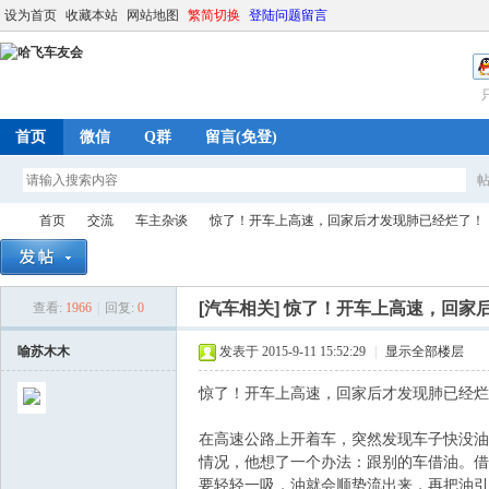
设为首页
收藏本站
网站地图
繁简切换
登陆问题留言
首页
微信
Q群
留言(免登)
首页
交流
车主杂谈
惊了！开车上高速，回家后才发现肺已经烂了！
[汽车相关]
惊了！开车上高速，回家
查看:
1966
|
回复:
0
哈
»
›
›
›
喻苏木木
发表于 2015-9-11 15:52:29
|
显示全部楼层
惊了！开车上高速，回家后才发现肺已经烂
在高速公路上开着车，突然发现车子快没油
情况，他想了一个办法：跟别的车借油。借
要轻轻一吸，油就会顺势流出来，再把油引