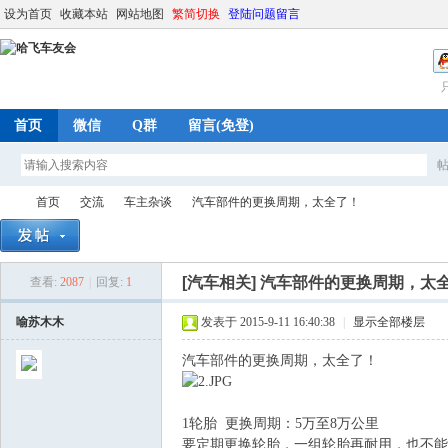
设为首页
收藏本站
网站地图
繁简切换
登陆问题留言
首页
微信
Q群
留言(免登)
首页
交流
车主杂谈
汽车部件的更换周期，太全了！
[汽车相关]
汽车部件的更换周期，太
查看:
2087
|
回复:
1
哈
»
›
›
›
喻苏木木
发表于 2015-9-11 16:40:38
|
显示全部楼层
汽车部件的更换周期，太全了！
1轮胎 更换周期：5万至8万公里
要定期更换轮胎，一组轮胎再耐用，也不能