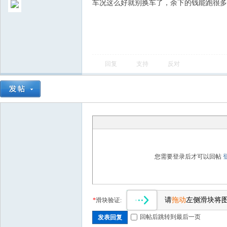
车况这么好就别换车了，余下的钱能跑很多
回复
支持
反对
您需要登录后才可以回帖
请
拖动
左侧滑块将
*
滑块验证:
回帖后跳转到最后一页
发表回复