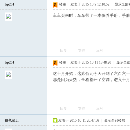
lzp251
楼主
|
发表于 2015-10-9 12:10:52
|
显示全部
车车买来时，车车带了一本保养手册，手册
回复
支持
反对
lzp251
楼主
|
发表于 2015-10-11 18:48:20
|
显示全
这十月开始，这贰佰元今天开到了六百六十
那是因为天热，全程都开了空调，进入十月
回复
支持
反对
银色宝贝
发表于 2015-10-11 20:47:56
|
显示全部楼层