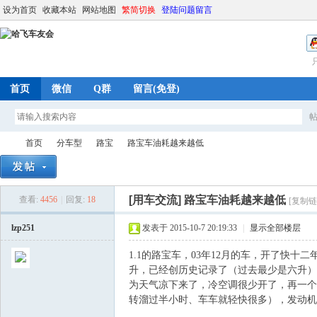
设为首页
收藏本站
网站地图
繁简切换
登陆问题留言
首页
微信
Q群
留言(免登)
首页
分车型
路宝
路宝车油耗越来越低
[用车交流]
路宝车油耗越来越低
查看:
4456
|
回复:
18
[复制链
哈
»
›
›
›
lzp251
发表于 2015-10-7 20:19:33
|
显示全部楼层
1.1的路宝车，03年12月的车，开了快十二
升，已经创历史记录了（过去最少是六升）
为天气凉下来了，冷空调很少开了，再一个
转溜过半小时、车车就轻快很多），发动机