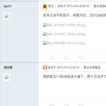
lzp251
楼主
|
发表于 2015-10-8 20:08:52
|
显示全部
发来几张手机照片，有图为证，2百元油的
会
回复
支持
反对
浅水游
发表于 2015-10-8 22:02:25
|
显示全部楼层
我的路宝1.0发动机该大修了，两个月没开
回复
支持
反对