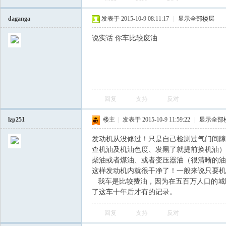
daganga
发表于 2015-10-9 08:11:17
|
显示全部楼层
说实话 你车比较废油
回复
支持
反对
lzp251
楼主
|
发表于 2015-10-9 11:59:22
|
显示全部
发动机从没修过！只是自己检测过气门间隙
查机油及机油色度、发黑了就提前换机油）
柴油或者煤油、或者变压器油（很清晰的油
这样发动机内就很干净了！一般来说只要机
我车是比较费油，因为在五百万人口的城
了这车十年后才有的记录。
回复
支持
反对