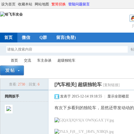
设为首页
收藏本站
网站地图
繁简切换
登陆问题留言
首页
微信
Q群
留言(免登)
首页
交流
车主杂谈
超级独轮车
[汽车相关]
超级独轮车
查看:
2730
|
回复:
6
[复制链接]
哈
»
›
›
›
阔阔扳手
发表于 2015-12-14 19:18:55
|
显示全部楼层
有次下乡看到的独轮车，居然还带发动动的